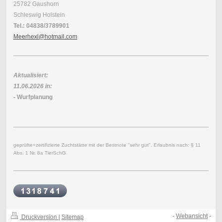
25782 Gaushorn
Schleswig Holstein
Tel.: 04838/3789901
Meerhexi@hotmail.com
Aktualisiert:
11.06.2026 in:
- Wurfplanung
geprüfte+zertifizierte Zuchtstätte mit der Bestnote "sehr gut". Erlaubnis nach: § 11
Abs. 1 Nr. 8a TierSchG
-
Webansicht
-
Druckversion
|
Sitemap