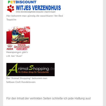
Hier bekommt man günstig die waschbaren Vet Bed
Teppiche
Haarspangen gibt's
z.B. bei "Auer"
Bei "Animal Shopping" bekommt man
faltbare Croft Hundeboxen
Für den Inhalt der verlinkten Seiten schließe ich jede Haftung aus!