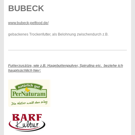
BUBECK
www.bubeck-petfood.de/
gebackenes Trockenfutter, als Belohnung zwischendurch z.B.
Futterzusätze, wie z.
B. Hagebuttenpulver, Spirulina etc. beziehe ich
hauptsächlich hier: