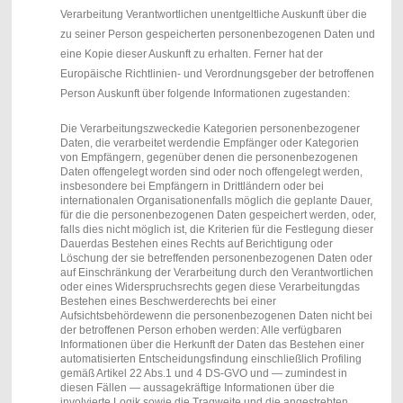
Verarbeitung Verantwortlichen unentgeltliche Auskunft über die
zu seiner Person gespeicherten personenbezogenen Daten und
eine Kopie dieser Auskunft zu erhalten. Ferner hat der
Europäische Richtlinien- und Verordnungsgeber der betroffenen
Person Auskunft über folgende Informationen zugestanden:
Die Verarbeitungszwecke
die Kategorien personenbezogener
Daten, die verarbeitet werden
die Empfänger oder Kategorien
von Empfängern, gegenüber denen die personenbezogenen
Daten offengelegt worden sind oder noch offengelegt werden,
insbesondere bei Empfängern in Drittländern oder bei
internationalen Organisationen
falls möglich die geplante Dauer,
für die die personenbezogenen Daten gespeichert werden, oder,
falls dies nicht möglich ist, die Kriterien für die Festlegung dieser
Dauer
das Bestehen eines Rechts auf Berichtigung oder
Löschung der sie betreffenden personenbezogenen Daten oder
auf Einschränkung der Verarbeitung durch den Verantwortlichen
oder eines Widerspruchsrechts gegen diese Verarbeitung
das
Bestehen eines Beschwerderechts bei einer
Aufsichtsbehörde
wenn die personenbezogenen Daten nicht bei
der betroffenen Person erhoben werden: Alle verfügbaren
Informationen über die Herkunft der Daten
das Bestehen einer
automatisierten Entscheidungsfindung einschließlich Profiling
gemäß Artikel 22 Abs.1 und 4 DS-GVO und — zumindest in
diesen Fällen — aussagekräftige Informationen über die
involvierte Logik sowie die Tragweite und die angestrebten