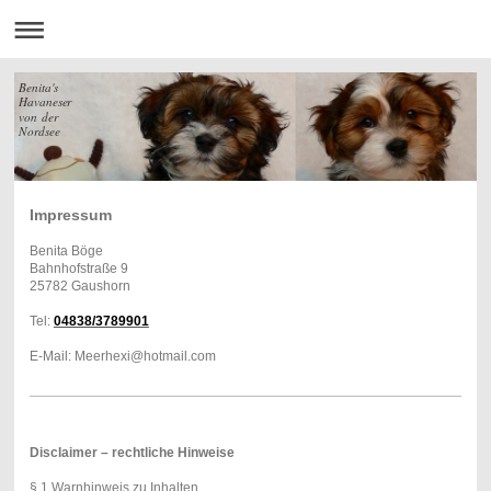
Benita's
Havaneser
von der
Nordsee
Impressum
Benita Böge
Bahnhofstraße 9
25782 Gaushorn
Tel:
04838/3789901
E-Mail: Meerhexi@hotmail.com
Disclaimer – rechtliche Hinweise
§ 1 Warnhinweis zu Inhalten