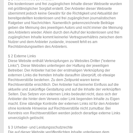
Die kostenlosen und frei zugänglichen Inhalte dieser Webseite wurden
mit größtmöglicher Sorgfalt erstellt. Der Anbieter dieser Webseite
übernimmt jedoch keine Gewähr für die Richtigkeit und Aktualität der
bereitgestellten kostenlosen und frei zugänglichen journalistischen
Ratgeber und Nachrichten. Namentlich gekennzeichnete Beiträge
geben die Meinung des jeweiligen Autors und nicht immer die Meinung
des Anbieters wieder. Allein durch den Aufruf der kostenlosen und frei
zugänglichen Inhalte kommt keinerlei Vertragsverhältnis zwischen dem
Nutzer und dem Anbieter zustande, insoweit fehlt es am
Rechtsbindungswillen des Anbieters.
§ 2 Externe Links
Diese Website enthält Verknüpfungen zu Websites Dritter ("externe
Links"). Diese Websites unterliegen der Haftung der jeweiligen
Betreiber. Der Anbieter hat bei der erstmaligen Verknüpfung der
externen Links die fremden Inhalte daraufhin überprüft, ob etwaige
Rechtsverstöße bestehen. Zu dem Zeitpunkt waren keine
Rechtsverstöße ersichtlich. Der Anbieter hat keinerlei Einfluss auf die
aktuelle und zukünftige Gestaltung und auf die Inhalte der verknüpften
Seiten. Das Setzen von externen Links bedeutet nicht, dass sich der
Anbieter die hinter dem Verweis oder Link liegenden Inhalte zu Eigen
macht. Eine ständige Kontrolle der externen Links ist für den Anbieter
ohne konkrete Hinweise auf Rechtsverstöße nicht zumutbar. Bei
Kenntnis von Rechtsverstößen werden jedoch derartige externe Links
unverzüglich gelöscht.
§ 3 Urheber- und Leistungsschutzrechte
Die auf dieser Website veröffentlichten Inhalte unterliegen dem