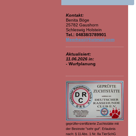
Kontakt:
Benita Böge
25782 Gaushorn
Schleswig Holstein
Tel.: 04838/3789901
Meerhexi@hotmail.com
Aktualisiert:
11.06.2026 in:
- Wurfplanung
geprüfte+zertifizierte Zuchtstätte mit
der Bestnote "sehr gut". Erlaubnis
nach: § 11 Abs. 1 Nr. 8a TierSchG