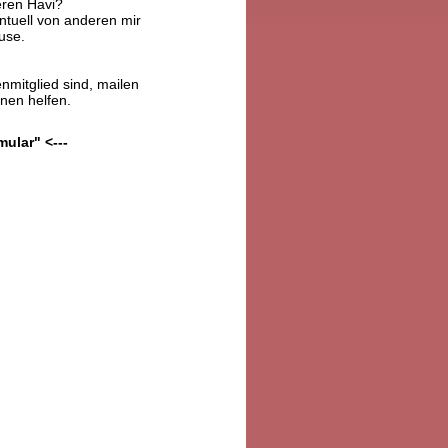
eren Havi?
tuell von anderen mir
use.
nmitglied sind, mailen
hnen helfen.
mular" <---