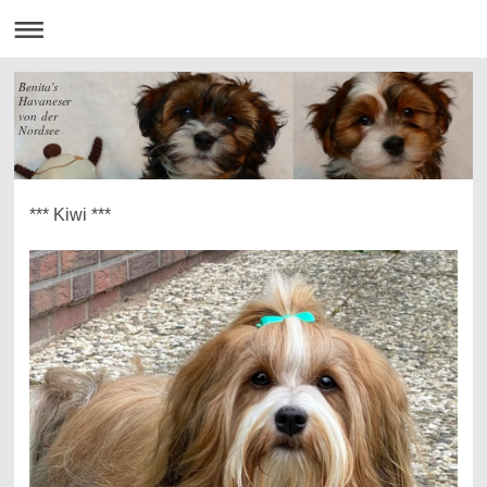
Benita's
Havaneser
von der
Nordsee
*** Kiwi ***