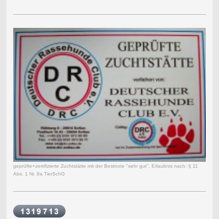
geprüfte+zertifizierte Zuchtstätte mit der Bestnote "sehr gut". Erlaubnis nach: § 11
Abs. 1 Nr. 8a TierSchG