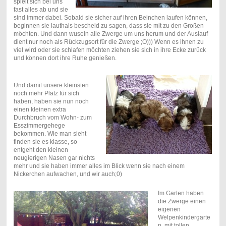
spielt sich bei uns
fast alles ab und sie
sind immer dabei. Sobald sie sicher auf ihren Beinchen laufen können,
beginnen sie lauthals bescheid zu sagen, dass sie mit zu den Großen
möchten. Und dann wuseln alle Zwerge um uns herum und der Auslauf
dient nur noch als Rückzugsort für die Zwerge ;O))) Wenn es ihnen zu
viel wird oder sie schlafen möchten ziehen sie sich in ihre Ecke zurück
und können dort ihre Ruhe genießen.
Und damit unsere kleinsten
noch mehr Platz für sich
haben, haben sie nun noch
einen kleinen extra
Durchbruch vom Wohn- zum
Esszimmergehege
bekommen. Wie man sieht
finden sie es klasse, so
entgeht den kleinen
neugierigen Nasen gar nichts
mehr und sie haben immer alles im Blick wenn sie nach einem
Nickerchen aufwachen, und wir auch;0)
Im Garten haben
die Zwerge einen
eigenen
Welpenkindergarte
n, mit tollen