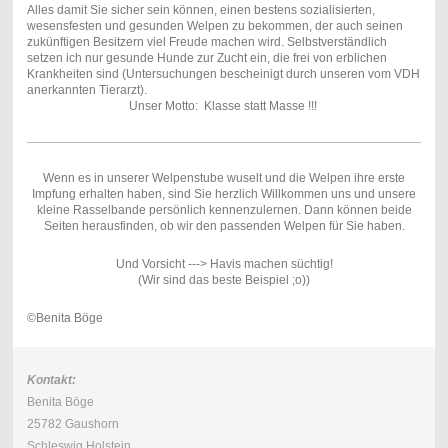
Alles damit Sie sicher sein können, einen bestens sozialisierten,
wesensfesten und gesunden Welpen zu bekommen, der auch seinen
zukünftigen Besitzern viel Freude machen wird. Selbstverständlich
setzen ich nur gesunde Hunde zur Zucht ein, die frei von erblichen
Krankheiten sind (Untersuchungen bescheinigt durch unseren vom VDH
anerkannten Tierarzt).
Unser Motto: Klasse statt Masse !!!
Wenn es in unserer Welpenstube wuselt und die Welpen ihre erste
Impfung erhalten haben, sind Sie herzlich Willkommen uns und unsere
kleine Rasselbande persönlich kennenzulernen. Dann können beide
Seiten herausfinden, ob wir den passenden Welpen für Sie haben.
Und Vorsicht ---> Havis machen süchtig!
(Wir sind das beste Beispiel ;o))
©Benita Böge
Kontakt:
Benita Böge
25782 Gaushorn
Schleswig Holstein