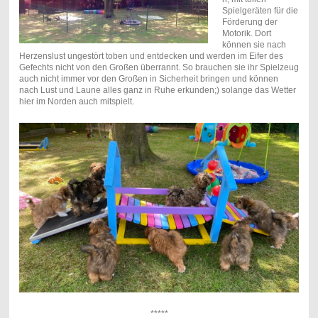
Spielgeräten für die
Förderung der
Motorik. Dort
können sie nach
Herzenslust ungestört toben und entdecken und werden im Eifer des
Gefechts nicht von den Großen überrannt. So brauchen sie ihr Spielzeug
auch nicht immer vor den Großen in Sicherheit bringen und können
nach Lust und Laune alles ganz in Ruhe erkunden;) solange das Wetter
hier im Norden auch mitspielt.
*****