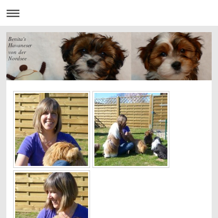
Benita's
Havaneser
von der
Nordsee